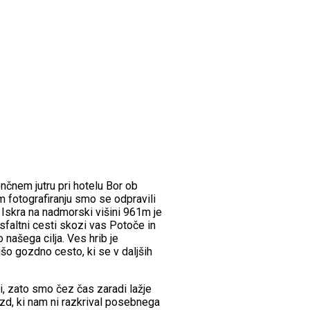
čnem jutru pri hotelu Bor ob
 fotografiranju smo se odpravili
o Iskra na nadmorski višini 961m je
sfaltni cesti skozi vas Potoče in
ašega cilja. Ves hrib je
jšo gozdno cesto, ki se v daljših
i, zato smo čez čas zaradi lažje
ozd, ki nam ni razkrival posebnega