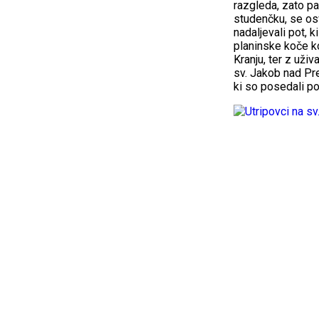
razgleda, zato pa
studenčku, se osv
nadaljevali pot, 
planinske koče ko
Kranju, ter z uži
sv. Jakob nad Pre
ki so posedali po