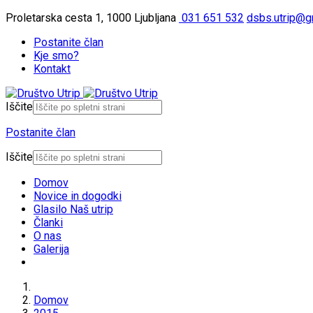
Proletarska cesta 1, 1000 Ljubljana
031 651 532
dsbs.utrip@g
Postanite član
Kje smo?
Kontakt
Iščite
Postanite član
Iščite
Domov
Novice in dogodki
Glasilo Naš utrip
Članki
O nas
Galerija
Domov