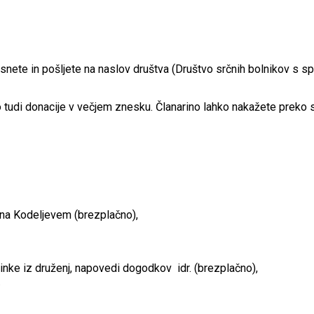
natisnete in pošljete na naslov društva (Društvo srčnih bolnikov s 
 tudi donacije v večjem znesku. Članarino lahko nakažete preko 
 na Kodeljevem (brezplačno),
utrinke iz druženj, napovedi dogodkov idr. (brezplačno),
.