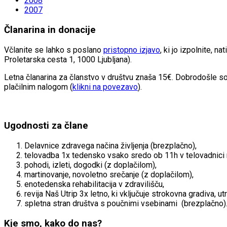
2008
2007
Članarina in donacije
Včlanite se lahko s poslano
pristopno izjavo
, ki jo izpolnite, 
Proletarska cesta 1, 1000 Ljubljana).
Letna članarina za članstvo v društvu znaša 15€. Dobrodošle so
plačilnim nalogom (
klikni na povezavo
).
Ugodnosti za člane
Delavnice zdravega načina življenja (brezplačno),
telovadba 1x tedensko vsako sredo ob 11h v telovadnici
pohodi, izleti, dogodki (z doplačilom),
martinovanje, novoletno srečanje (z doplačilom),
enotedenska rehabilitacija v zdravilišču,
revija Naš Utrip 3x letno, ki vključuje strokovna gradiva, 
spletna stran društva s poučnimi vsebinami (brezplačno)
Kje smo, kako do nas?