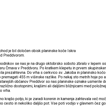
pohod je bil določen obisk planinske koče Iskra
ad Preddvorom.
dnikov se nas je na drugo oktobrsko soboto zbralo v lepem son
zeru Črnava v Preddvoru. Po kratkem klepetu in prvem skupinskem
 bila prezahtevna. Do vrha s cerkvico sv. Jakoba in planinsko koč
o premagati 455 m višinske razlike. Po nekaj sto metrih hoje po a
arejših občanov Preddvor so nas planinske oznake usmerile do n
azlično dostopnimi, krajšimi ali daljšimi bližnjicami med položne
o vrha.
o krajšo potjo, ki je zaradi korenin in kamenja zahtevala več moč
no cesto in nekoliko daljšo pot. Vse poti vodijo v glavnem čez g