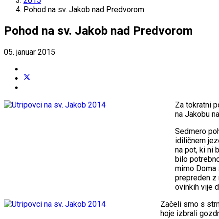
2015
Pohod na sv. Jakob nad Predvorom
Pohod na sv. Jakob nad Predvorom
05. januar 2015
Za tokratni 
na Jakobu n
Sedmero poho
idiličnem je
na pot, ki ni
bilo potrebn
mimo Doma st
prepreden z r
ovinkih vije d
Začeli smo s strm
hoje izbrali gozd