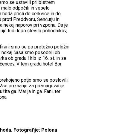
smo se ustavili pri bistrem
e malo odpočili in veselo
h hoda prišli do cerkvice in do
o proti Preddvoru, Šenčurju in
za nekaj naporov pri vzponu. Da je
uje tudi lepo število pohodnikov,
afiranj smo se po pretežno položni
 Še nekaj časa smo posedeli ob
arka ob gradu Hrib iz 16. st. in se
encev. V tem gradu hotel Bor
 prehojeno potjo smo se poslovili,
i. Vse priznanje za premagovanje
žita ga. Marija in ga. Fani, ter
ona.
hoda. Fotografije: Polona