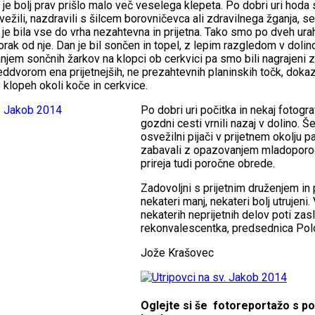
 je bolj prav prišlo malo več veselega klepeta. Po dobri uri hoda 
ežili, nazdravili s šilcem borovničevca ali zdravilnega žganja, s
ki je bila vse do vrha nezahtevna in prijetna. Tako smo po dveh ura
rak od nje. Dan je bil sončen in topel, z lepim razgledom v dolin
vanjem sončnih žarkov na klopci ob cerkvici pa smo bili nagrajeni 
ddvorom ena prijetnejših, ne prezahtevnih planinskih točk, dokaz
 klopeh okoli koče in cerkvice.
Po dobri uri počitka in nekaj fotogr
gozdni cesti vrnili nazaj v dolino.
osvežilni pijači v prijetnem okolju p
zabavali z opazovanjem mladoporoč
prireja tudi poročne obrede.
Zadovoljni s prijetnim druženjem in
nekateri manj, nekateri bolj utrujen
nekaterih neprijetnih delov poti zaslu
rekonvalescentka, predsednica Pol
Jože Krašovec
Oglejte si še fotoreportažo s po