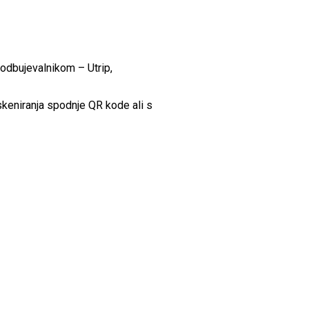
spodbujevalnikom – Utrip,
skeniranja spodnje QR kode ali s