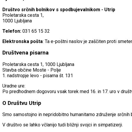
Društvo srčnih bolnikov s spodbujevalnikom - Utrip
Proletarska cesta 1,
1000 Ljubljana
Telefon:
031 65 15 32
Elektronska pošta
:
Ta e-poštni naslov je zaščiten proti smete
Društvena pisarna
Proletarska cesta 1, 1000 Ljubljana
Stavba občine Moste - Polje
1. nadstropje levo - pisarna št. 131
Uradne ure:
Po predhodnem dogovoru vsak torek med 16. in 17. uro v društv
O Društvu Utrip
Smo samostojno in nepridobitno humanitarno združenje srčnih bo
V društvo se lahko včlanijo tudi bližnji svojci in simpatizerji.